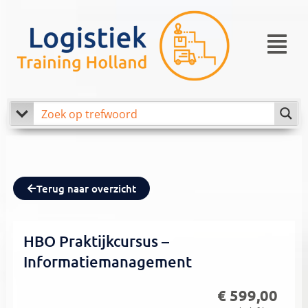
Ga
naar
Menu
de
inhoud
Terug naar overzicht
HBO Praktijkcursus –
Informatiemanagement
€
599,00